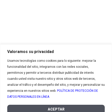
Calle 35 Norte # 6A Bis – 100
Cali, Valle del Cauca - Colombia.
Línea nacional de atención al cliente:
01 8000 183 031
E-mail:
servicioalcliente_colombia@cargill.com
Enlaces de interés
Inicio
Productos
Valoramos su privacidad
Recetas
Usamos tecnologías como cookies para lo siguiente: mejorar la
Contáctanos
funcionalidad del sitio, integrarnos con las redes sociales,
Contacto
permitirnos y permitir a terceros distribuir publicidad de interés
Contáctanos
cuando usted visita nuestro sitio y otros sitios web de terceros,
analizar el tráfico y el desempeño del sitio, y mejorar y personalizar su
Quiero ser cliente
experiencia en nuestros sitios web.
POLÍTICA DE PROTECCIÓN DE
Compra tus
Tratamiento de datos
DATOS PERSONALES EN LÍNEA
productos
Certificación
Política de calidad
ACEPTAR