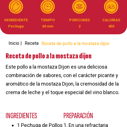
INGREDIENTE
TIEMPO
PORCIONES
CALORÍAS
Pechuga
60 min
2
450
Inicio |
Receta
Receta de pollo a la mostaza dijon
Receta de pollo a la mostaza dijon
Este pollo a la mostaza Dijon es una deliciosa
combinación de sabores, con el carácter picante y
aromático de la mostaza Dijon, la cremosidad de la
crema de leche y el toque especial del vino blanco.
INGREDIENTES
PREPARACIÓN
1 Pechuga de Pollos
1. En una refractaria