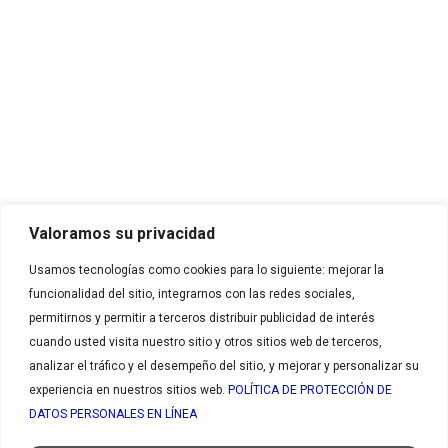
Calle 35 Norte # 6A Bis – 100
Cali, Valle del Cauca - Colombia.
Línea nacional de atención al cliente:
01 8000 183 031
E-mail:
servicioalcliente_colombia@cargill.com
Enlaces de interés
Inicio
Productos
Valoramos su privacidad
Recetas
Usamos tecnologías como cookies para lo siguiente: mejorar la
Contáctanos
funcionalidad del sitio, integrarnos con las redes sociales,
Contacto
permitirnos y permitir a terceros distribuir publicidad de interés
Contáctanos
cuando usted visita nuestro sitio y otros sitios web de terceros,
analizar el tráfico y el desempeño del sitio, y mejorar y personalizar su
Quiero ser cliente
experiencia en nuestros sitios web.
POLÍTICA DE PROTECCIÓN DE
Compra tus
Tratamiento de datos
DATOS PERSONALES EN LÍNEA
productos
Certificación