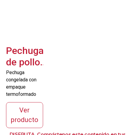
Pechuga
de pollo
campesina
Pechuga
congelada con
claripack
empaque
termoformado
Ver
producto
DISFRUTA. Compártenos este contenido en tus