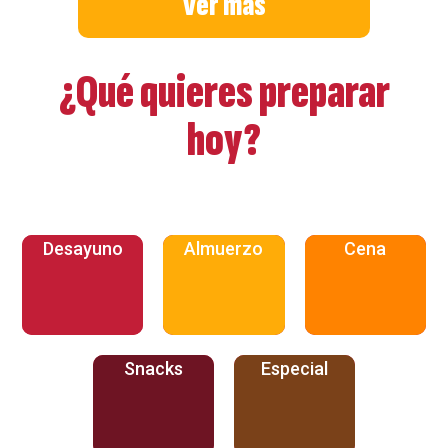
Ver más
¿Qué quieres preparar
hoy?
Desayuno
Almuerzo
Cena
Snacks
Especial