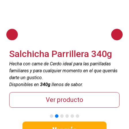
Salchicha Parrillera 340g
Hecha con carne de Cerdo ideal para las parrilladas
H
s
familiares y para cualquier momento en el que querrás
f
darte un gustico.
d
Disponibles en
340g
llenos de sabor.
D
Ver producto