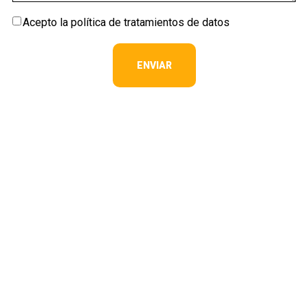
Acepto la política de tratamientos de datos
ENVIAR
Dirección
Calle 35 Norte # 6A Bis – 100
Cali, Valle del Cauca - Colombia.
Línea nacional de atención al cliente:
01 8000 183 031
E-mail:
servicioalcliente_colombia@cargill.com