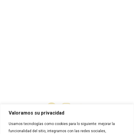
Enlaces de interés
Inicio
Productos
Recetas
Contáctanos
Contacto
Contáctanos
Quiero ser cliente
Tratamiento de datos
Certificación
Política de calidad
Valoramos su privacidad
Usamos tecnologías como cookies para lo siguiente: mejorar la
funcionalidad del sitio, integrarnos con las redes sociales,