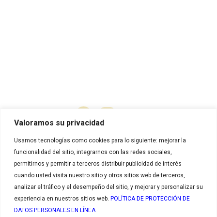
Contacto
Contáctanos
Quiero ser cliente
Tratamiento de datos
Certificación
Política de calidad
Valoramos su privacidad
Usamos tecnologías como cookies para lo siguiente: mejorar la
funcionalidad del sitio, integrarnos con las redes sociales,
permitirnos y permitir a terceros distribuir publicidad de interés
cuando usted visita nuestro sitio y otros sitios web de terceros,
analizar el tráfico y el desempeño del sitio, y mejorar y personalizar su
experiencia en nuestros sitios web.
POLÍTICA DE PROTECCIÓN DE
Compra tus
DATOS PERSONALES EN LÍNEA
productos