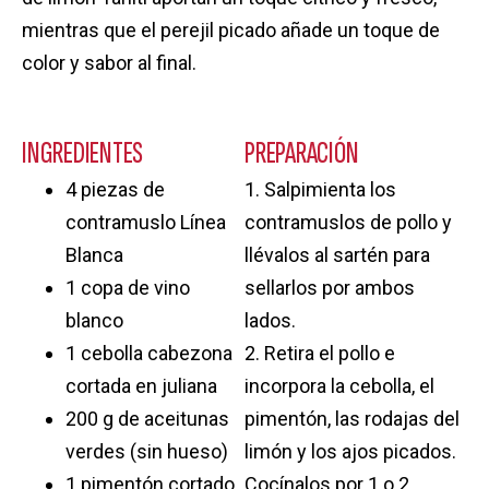
mientras que el perejil picado añade un toque de
color y sabor al final.
INGREDIENTES
PREPARACIÓN
4 piezas de
1. Salpimienta los
contramuslo Línea
contramuslos de pollo y
Blanca
llévalos al sartén para
1 copa de vino
sellarlos por ambos
blanco
lados.
1 cebolla cabezona
2. Retira el pollo e
cortada en juliana
incorpora la cebolla, el
200 g de aceitunas
pimentón, las rodajas del
verdes (sin hueso)
limón y los ajos picados.
1 pimentón cortado
Cocínalos por 1 o 2