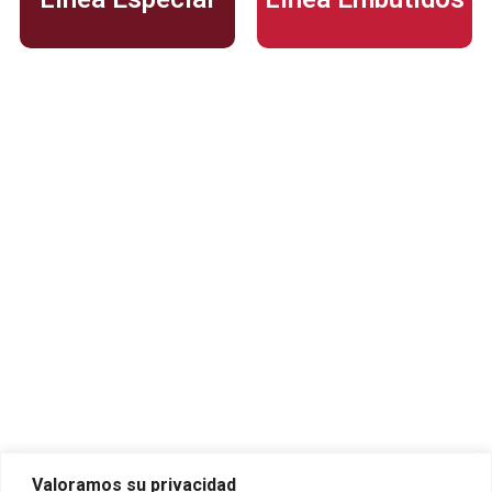
Dirección
Calle 35 Norte # 6A Bis – 100
Cali, Valle del Cauca - Colombia.
Línea nacional de atención al cliente:
01 8000 183 031
E-mail:
servicioalcliente_colombia@cargill.com
Enlaces de interés
Inicio
Productos
Valoramos su privacidad