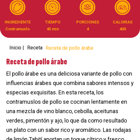
INGREDIENTE
TIEMPO
PORCIONES
CALORÍAS
Contramuslo
45 min
4
400
Inicio |
Receta
Receta de pollo árabe
Receta de pollo árabe
El pollo árabe es una deliciosa variante de pollo con
influencias árabes que combina sabores intensos y
especias exquisitas. En esta receta, los
contramuslos de pollo se cocinan lentamente en
una mezcla de vino blanco, cebolla, aceitunas
verdes, pimentón y ajo, lo que da como resultado
un plato con un sabor rico y aromático. Las rodajas
de limón Tahití aportan un toque cítrico y fresco,