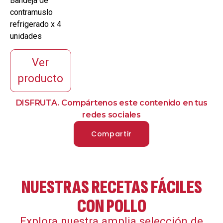
contramuslo
Bandeja de
contramuslo
de pollo
refrigerado x 4
campesino
unidades
x 4
Ver
producto
DISFRUTA. Compártenos este contenido en tus
redes sociales
Compartir
NUESTRAS RECETAS FÁCILES
CON POLLO
Explora nuestra amplia selección de