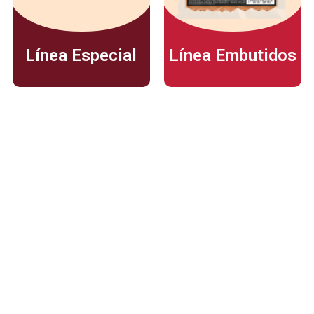
Línea Especial
Línea Embutidos
Dirección
Calle 35 Norte # 6A Bis – 100
Cali, Valle del Cauca - Colombia.
Línea nacional de atención al cliente:
01 8000 183 031
E-mail:
servicioalcliente_colombia@cargill.com