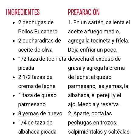
INGREDIENTES
PREPARACIÓN
2 pechugas de
1. En un sartén, calienta el
Pollos Bucanero
aceite a fuego medio,
2 cucharaditas de
agrega la tocineta y fríela.
aceite de oliva
Deja enfriar un poco,
1/2 taza de tocineta
desecha el exceso de
picada
grasa y agrega la crema
2 1/2 tazas de
de leche, el queso
crema de leche
parmesano, las yemas, la
1 taza de queso
albahaca, el perejil y el
parmesano
ajo. Mezcla y reserva.
8 yemas de huevo
2. Aparte, corta las
1/4 de taza de
pechugas en trozos,
albahaca picada
salpimiéntalas y saltéalas