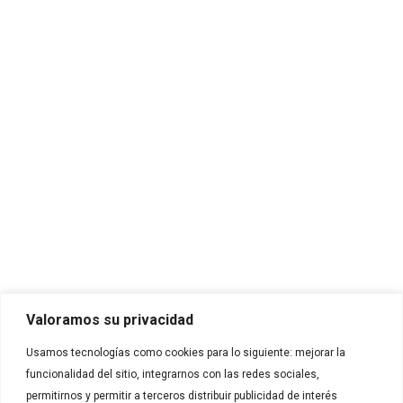
Dirección
Calle 35 Norte # 6A Bis – 100
Cali, Valle del Cauca - Colombia.
Línea nacional de atención al cliente:
01 8000 183 031
E-mail:
servicioalcliente_colombia@cargill.com
Enlaces de interés
Inicio
Productos
Valoramos su privacidad
Recetas
Usamos tecnologías como cookies para lo siguiente: mejorar la
Contáctanos
funcionalidad del sitio, integrarnos con las redes sociales,
Contacto
permitirnos y permitir a terceros distribuir publicidad de interés