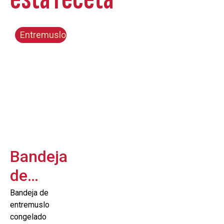
Entremuslo
Bandeja
de
entremuslo
Bandeja de
entremuslo
de pollo
congelado